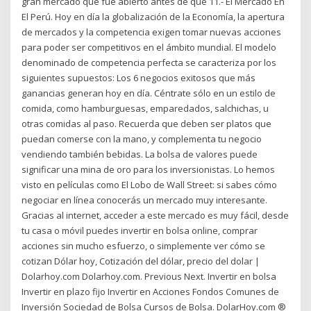
gran mercado que fue abierto antes de que 11.- El Mercado En
El Perú. Hoy en día la globalización de la Economía, la apertura
de mercados y la competencia exigen tomar nuevas acciones
para poder ser competitivos en el ámbito mundial. El modelo
denominado de competencia perfecta se caracteriza por los
siguientes supuestos: Los 6 negocios exitosos que más
ganancias generan hoy en día. Céntrate sólo en un estilo de
comida, como hamburguesas, emparedados, salchichas, u
otras comidas al paso. Recuerda que deben ser platos que
puedan comerse con la mano, y complementa tu negocio
vendiendo también bebidas. La bolsa de valores puede
significar una mina de oro para los inversionistas. Lo hemos
visto en películas como El Lobo de Wall Street: si sabes cómo
negociar en línea conocerás un mercado muy interesante.
Gracias al internet, acceder a este mercado es muy fácil, desde
tu casa o móvil puedes invertir en bolsa online, comprar
acciones sin mucho esfuerzo, o simplemente ver cómo se
cotizan Dólar hoy, Cotización del dólar, precio del dolar |
Dolarhoy.com Dolarhoy.com. Previous Next. Invertir en bolsa
Invertir en plazo fijo Invertir en Acciones Fondos Comunes de
Inversión Sociedad de Bolsa Cursos de Bolsa. DolarHoy.com ®