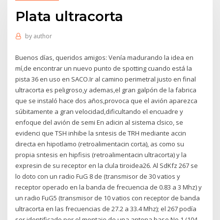
Plata ultracorta
by
author
Buenos días, queridos amigos: Venía madurando la idea en
mí,de encontrar un nuevo punto de spotting cuando está la
pista 36 en uso en SACO.Ir al camino perimetral justo en final
ultracorta es peligroso,y ademas,el gran galpón de la fabrica
que se instaló hace dos años,provoca que el avión aparezca
súbitamente a gran velocidad,dificultando el encuadre y
enfoque del avión de semi En adicin al sistema clsico, se
evidenci que TSH inhibe la sntesis de TRH mediante accin
directa en hipotlamo (retroalimentacin corta), as como su
propia sntesis en hipfisis (retroalimentacin ultracorta) y la
expresin de su receptor en la clula tiroidea26. Al SdKfz 267 se
lo doto con un radio FuG 8 de (transmisor de 30 vatios y
receptor operado en la banda de frecuencia de 0.83 a 3 Mhz) y
un radio FuG5 (transmisor de 10 vatios con receptor de banda
ultracorta en las frecuencias de 27.2 a 33.4 Mhz); el 267 podía
ser identificado por el montaje de una antena base No 1 (104