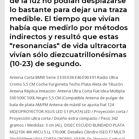
de la luz no podían desplazarse
lo bastante para dejar una traza
medible. El tiempo que vivían
había que medirlo por métodos
indirectos y resultó que estas
"resonancias" de vida ultracorta
vivían sólo diezcuatrillonésimas
(10-23) de segundo.
Antena Corta BMW Serie 3 E30 E36 E46 E90 E91 Radio Ultra
Cromo 5,5 CM Coche Furgoneta Techo Plata Aleta de Tiburón
Antena Réplica Imitación Antena Ultra Corta Fiat Idea Multipla
500 500C 500L Negro 5,5 CM (Compatible Antena de pulgar de
bala de plata AM/FM Antena de mástil se ajusta Fiat 124
VIDEOPROYECTOR ASUS LED S1 (PLATA) LED / Proyección corta /
Proyección ultra corta / Diseño extra compacto / Peso 342
gramos / Medidas: 3 cm (Al.), DISEC ESCUDO BLINDADO PLATA
MG210X 4W ARCU 5 LL 170.00€. Detalles Cilindro ISEO F7 MULTI
30+30:60mm LEVA CORTA CROMO. 19.50€. Dr. Horacio Carbajal,