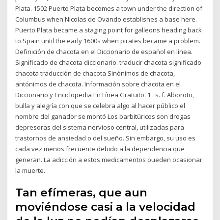
Plata. 1502 Puerto Plata becomes a town under the direction of
Columbus when Nicolas de Ovando establishes a base here.
Puerto Plata became a staging point for galleons heading back
to Spain until the early 1600s when pirates became a problem.
Definición de chacota en el Diccionario de español en línea.
Significado de chacota diccionario. traducir chacota significado
chacota traducción de chacota Sinónimos de chacota,
antónimos de chacota. Información sobre chacota en el
Diccionario y Enciclopedia En Línea Gratuito. 1 . s. f. Alboroto,
bulla y alegría con que se celebra algo al hacer público el
nombre del ganador se montó Los barbitúricos son drogas
depresoras del sistema nervioso central, utilizadas para
trastornos de ansiedad o del sueño. Sin embargo, su uso es
cada vez menos frecuente debido a la dependencia que
generan. La adicción a estos medicamentos pueden ocasionar
la muerte.
Tan efímeras, que aun
moviéndose casi a la velocidad